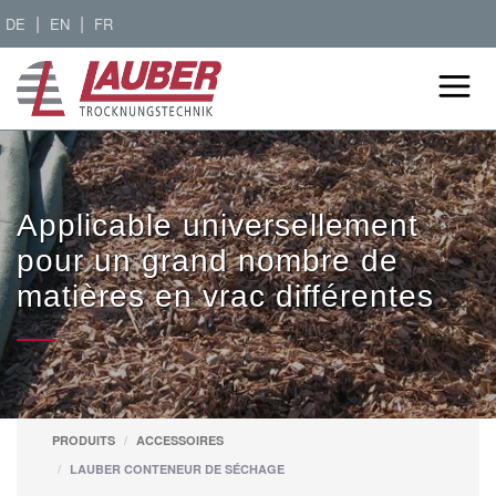
|
|
DE
EN
FR
Applicable universellement
pour un grand nombre de
matières en vrac différentes
PRODUITS
ACCESSOIRES
LAUBER CONTENEUR DE SÉCHAGE